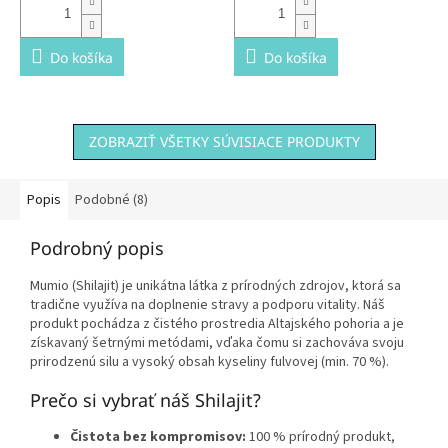
Do košíka
Do košíka
ZOBRAZIŤ VŠETKY SÚVISIACE PRODUKTY
Popis
Podobné (8)
Podrobný popis
Mumio (Shilajit) je unikátna látka z prírodných zdrojov, ktorá sa
tradične využíva na doplnenie stravy a podporu vitality. Náš
produkt pochádza z čistého prostredia Altajského pohoria a je
získavaný šetrnými metódami, vďaka čomu si zachováva svoju
prirodzenú silu a vysoký obsah kyseliny fulvovej (min. 70 %).
Prečo si vybrať náš Shilajit?
Čistota bez kompromisov:
100 % prírodný produkt,