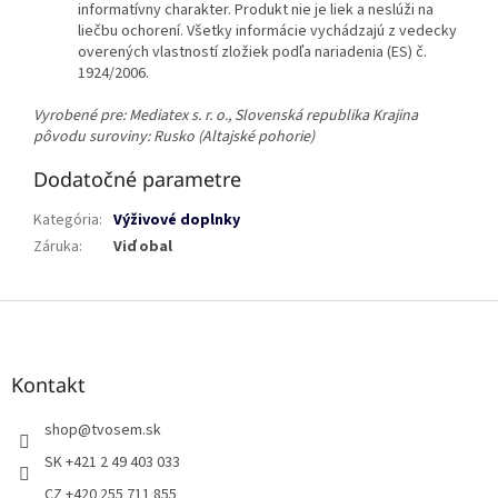
informatívny charakter. Produkt nie je liek a neslúži na
liečbu ochorení. Všetky informácie vychádzajú z vedecky
overených vlastností zložiek podľa nariadenia (ES) č.
1924/2006.
Vyrobené pre: Mediatex s. r. o., Slovenská republika
Krajina
pôvodu suroviny: Rusko (Altajské pohorie)
Dodatočné parametre
Kategória
:
Výživové doplnky
Záruka
:
Viď obal
Z
á
p
ä
Kontakt
t
i
shop
@
tvosem.sk
e
SK +421 2 49 403 033
CZ +420 255 711 855