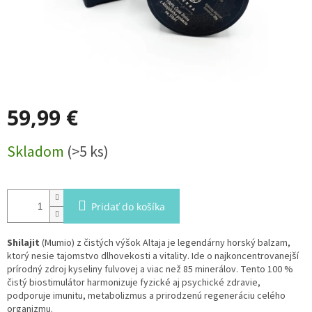
59,99 €
Jednotková
Skladom
(>5 ks)
cena:
Pridať do košíka
Shilajit
(Mumio) z čistých výšok Altaja je legendárny horský balzam,
ktorý nesie tajomstvo dlhovekosti a vitality. Ide o najkoncentrovanejší
prírodný zdroj kyseliny fulvovej a viac než 85 minerálov. Tento 100 %
čistý biostimulátor harmonizuje fyzické aj psychické zdravie,
podporuje imunitu, metabolizmus a prirodzenú regeneráciu celého
organizmu.