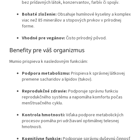
bez prídavných látok, konzervantov, farbív či spojív.
Bohaté zloženie:
Obsahuje humínové kyseliny a komplex
viac než 85 minerálov a stopových prvkov v prírodnej
forme.
Vhodné pre vegánov:
Čisto prírodný pôvod.
Benefity pre váš organizmus
Mumio prispieva k nasledovným funkciám:
Podpora metabolizmu:
Prispieva k správnej látkovej
premene sacharidov a lipidov (tukov).
Reprodukčné zdravie:
Podporuje správnu funkciu
reprodukčného systému a napomáha komfortu počas
menštruačného cyklu.
Kontrola hmotnosti:
Vďaka podpore metabolických
procesov pomáha pri udržiavaní optimálnej telesnej
hmotnosti.
Kognitívne funkcie:
Podporuje správnu duševnú činnosť