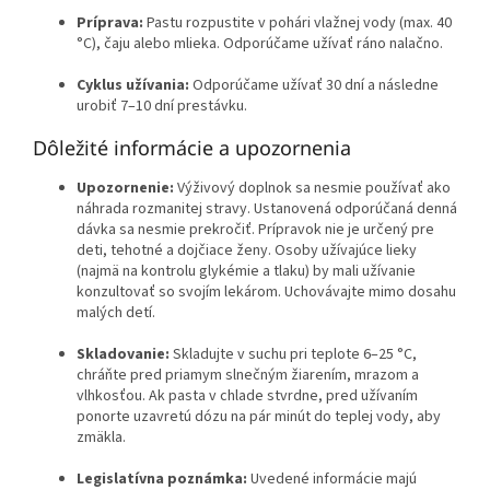
Príprava:
Pastu rozpustite v pohári vlažnej vody (max. 40
°C), čaju alebo mlieka. Odporúčame užívať ráno nalačno.
Cyklus užívania:
Odporúčame užívať 30 dní a následne
urobiť 7–10 dní prestávku.
Dôležité informácie a upozornenia
Upozornenie:
Výživový doplnok sa nesmie používať ako
náhrada rozmanitej stravy. Ustanovená odporúčaná denná
dávka sa nesmie prekročiť. Prípravok nie je určený pre
deti, tehotné a dojčiace ženy. Osoby užívajúce lieky
(najmä na kontrolu glykémie a tlaku) by mali užívanie
konzultovať so svojím lekárom. Uchovávajte mimo dosahu
malých detí.
Skladovanie:
Skladujte v suchu pri teplote 6–25 °C,
chráňte pred priamym slnečným žiarením, mrazom a
vlhkosťou. Ak pasta v chlade stvrdne, pred užívaním
ponorte uzavretú dózu na pár minút do teplej vody, aby
zmäkla.
Legislatívna poznámka:
Uvedené informácie majú