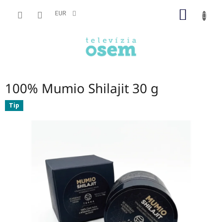
Prejsť
NÁKU
na
EUR
obsah
KOŠÍK
100% Mumio Shilajit 30 g
Tip