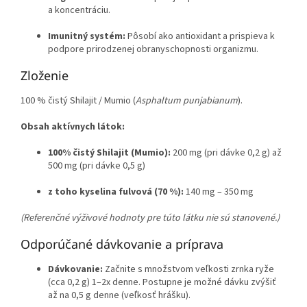
a koncentráciu.
Imunitný systém:
Pôsobí ako antioxidant a prispieva k
podpore prirodzenej obranyschopnosti organizmu.
Zloženie
100 % čistý Shilajit / Mumio (
Asphaltum punjabianum
).
Obsah aktívnych látok:
100% čistý Shilajit (Mumio):
200 mg (pri dávke 0,2 g) až
500 mg (pri dávke 0,5 g)
z toho kyselina fulvová (70 %):
140 mg – 350 mg
(Referenčné výživové hodnoty pre túto látku nie sú stanovené.)
Odporúčané dávkovanie a príprava
Dávkovanie:
Začnite s množstvom veľkosti zrnka ryže
(cca 0,2 g) 1–2x denne. Postupne je možné dávku zvýšiť
až na 0,5 g denne (veľkosť hrášku).