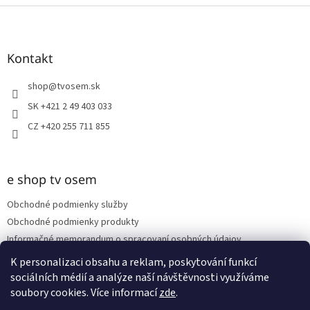
Z
á
p
ä
Kontakt
t
i
shop
@
tvosem.sk
e
SK +421 2 49 403 033
CZ +420 255 711 855
e shop tv osem
Obchodné podmienky služby
Obchodné podmienky produkty
Informačné memorandum o spracovaní osobných údajov
Reklamačný poriadok
K personalizaci obsahu a reklam, poskytování funkcí
sociálních médií a analýze naší návštěvnosti využíváme
soubory cookies. Více informací
zde
.