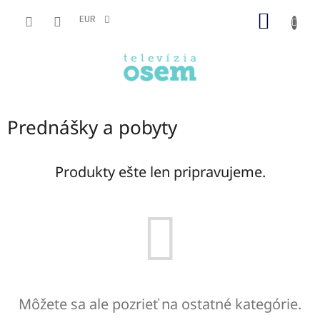
Prejsť
NÁKU
na
EUR
obsah
KOŠÍK
Prednášky a pobyty
Produkty ešte len pripravujeme.
Môžete sa ale pozrieť na ostatné kategórie.