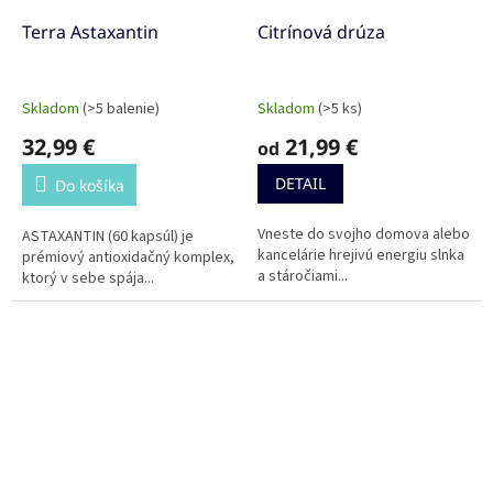
Terra Astaxantin
Citrínová drúza
Skladom
(>5 balenie)
Skladom
(>5 ks)
32,99 €
21,99 €
od
DETAIL
Do košíka
Vneste do svojho domova alebo
ASTAXANTIN (60 kapsúl) je
kancelárie hrejivú energiu slnka
prémiový antioxidačný komplex,
a stáročiami...
ktorý v sebe spája...