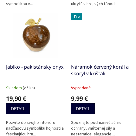
symbolikou v...
ukrytú v hrejivých tónoch...
Tip
Jablko - pakistánsky ónyx
Náramok červený korál a
skoryl v krištáli
Skladom
(>5 ks)
Vypredané
19,90 €
9,99 €
DETAIL
DETAIL
Pozvite do svojho interiéru
Spoznajte podmanivú súhru
nadčasovú symboliku hojnosti a
ochrany, vnútornej sily a
fascinujúcu hru...
nestarnúcej elegancie....