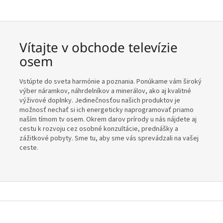
Vítajte v obchode televízie
osem
Vstúpte do sveta harmónie a poznania. Ponúkame vám široký
výber náramkov, náhrdelníkov a minerálov, ako aj kvalitné
výživové doplnky. Jedinečnosťou našich produktov je
možnosť nechať si ich energeticky naprogramovať priamo
naším tímom tv osem. Okrem darov prírody u nás nájdete aj
cestu k rozvoju cez osobné konzultácie, prednášky a
zážitkové pobyty. Sme tu, aby sme vás sprevádzali na vašej
ceste.
Z
á