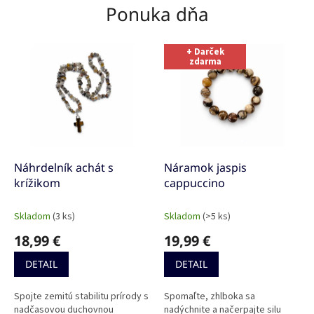
Ponuka dňa
+ Darček
zdarma
Náhrdelník achát s
Náramok jaspis
krížikom
cappuccino
Skladom
(3 ks)
Skladom
(>5 ks)
18,99 €
19,99 €
DETAIL
DETAIL
Spojte zemitú stabilitu prírody s
Spomaľte, zhlboka sa
nadčasovou duchovnou
nadýchnite a načerpajte silu