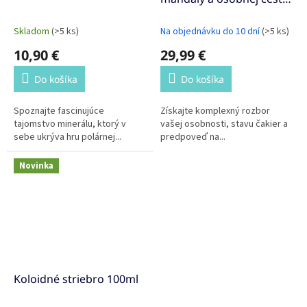
od veštca Petra
Skladom
(>5 ks)
Na objednávku do 10 dní
(>5 ks)
10,90 €
29,99 €
Do košíka
Do košíka
Spoznajte fascinujúce
Získajte komplexný rozbor
tajomstvo minerálu, ktorý v
vašej osobnosti, stavu čakier a
sebe ukrýva hru polárnej...
predpoveď na...
Novinka
Koloidné striebro 100ml