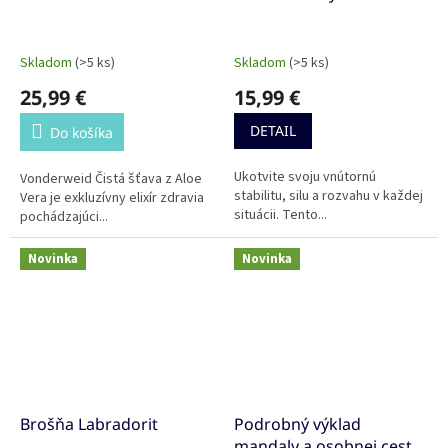
Skladom
(>5 ks)
Skladom
(>5 ks)
25,99 €
15,99 €
DETAIL
Do košíka
Ukotvite svoju vnútornú
Vonderweid Čistá šťava z Aloe
stabilitu, silu a rozvahu v každej
Vera je exkluzívny elixír zdravia
situácii. Tento...
pochádzajúci...
Novinka
Novinka
Brošňa Labradorit
Podrobný výklad
mandaly a osobnej cesty