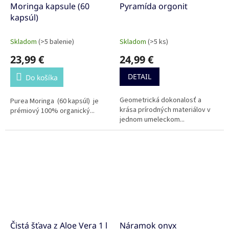
Moringa kapsule (60
Pyramída orgonit
kapsúl)
Skladom
(>5 balenie)
Skladom
(>5 ks)
23,99 €
24,99 €
DETAIL
Do košíka
Geometrická dokonalosť a
Purea Moringa (60 kapsúl) je
krása prírodných materiálov v
prémiový 100% organický...
jednom umeleckom...
Čistá šťava z Aloe Vera 1 l
Náramok onyx