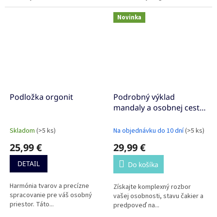
Novinka
Podložka orgonit
Podrobný výklad
mandaly a osobnej cesty
od veštca Petra
Skladom
(>5 ks)
Na objednávku do 10 dní
(>5 ks)
25,99 €
29,99 €
DETAIL
Do košíka
Harmónia tvarov a precízne
Získajte komplexný rozbor
spracovanie pre váš osobný
vašej osobnosti, stavu čakier a
priestor. Táto...
predpoveď na...