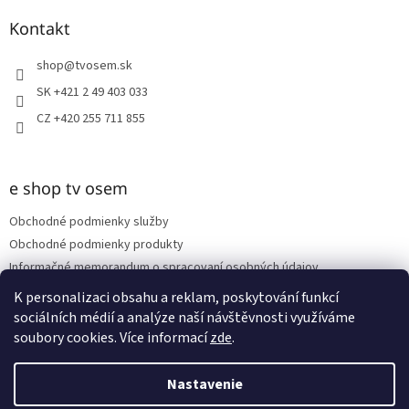
p
ä
Kontakt
t
i
shop
@
tvosem.sk
e
SK +421 2 49 403 033
CZ +420 255 711 855
e shop tv osem
Obchodné podmienky služby
Obchodné podmienky produkty
Informačné memorandum o spracovaní osobných údajov
Reklamačný poriadok
K personalizaci obsahu a reklam, poskytování funkcí
sociálních médií a analýze naší návštěvnosti využíváme
soubory cookies. Více informací
zde
.
Vytvoril Shoptet
Nastavenie