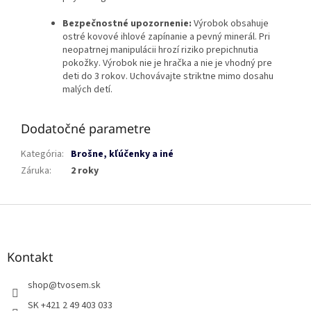
Bezpečnostné upozornenie:
Výrobok obsahuje
ostré kovové ihlové zapínanie a pevný minerál. Pri
neopatrnej manipulácii hrozí riziko prepichnutia
pokožky. Výrobok nie je hračka a nie je vhodný pre
deti do 3 rokov. Uchovávajte striktne mimo dosahu
malých detí.
Dodatočné parametre
Kategória
:
Brošne, kľúčenky a iné
Záruka
:
2 roky
Z
á
p
ä
Kontakt
t
i
shop
@
tvosem.sk
e
SK +421 2 49 403 033