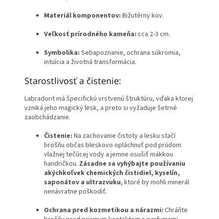
Materiál komponentov:
Bižutérny kov.
Veľkosť prírodného kameňa:
cca 2-3 cm.
Symbolika:
Sebapoznanie, ochrana súkromia,
intuícia a životná transformácia.
Starostlivosť a čistenie:
Labradorit má špecifickú vrstvenú štruktúru, vďaka ktorej
vzniká jeho magický lesk, a preto si vyžaduje šetrné
zaobchádzanie.
Čistenie:
Na zachovanie čistoty a lesku stačí
brošňu občas bleskovo opláchnuť pod prúdom
vlažnej tečúcej vody a jemne osušiť mäkkou
handričkou.
Zásadne sa vyhýbajte používaniu
akýchkoľvek chemických čistidiel, kyselín,
saponátov a ultrazvuku
, ktoré by mohli minerál
nenávratne poškodiť.
Ochrana pred kozmetikou a nárazmi:
Chráňte