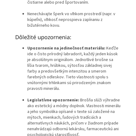
čistiarne alebo pred športovaním.
Nenechávajte šperk vo vlhkom prostredí (napr. v
kúpeľni), vlhkosť neprospieva zapínaniu z
bižutérneho kovu.
Dôležité upozornenia:
Upozornenie na jedinečnosť materiálu:
Keďže
ide o čisto prírodný labradorit, každý jeden kúsok
je absolútnym originálom. Jednotlivé brošne sa
líšia tvarom, hrúbkou, sýtosťou základnej sivej
farby a predovšetkým intenzitou a smerom
farebných odleskov. Tieto vlastnosti spolu s
vnútornými trhlinkami sú prirodzeným znakom
pravosti minerálu.
Legislatívne upozornenie:
Brošňa slúži výhradne
ako estetický a módny doplnok. Vlastnosti minerálu
a jeho symbolika opísané v texte sú založené na
mýtoch, mienkach, ľudových tradíciách a
alternatívnych náukách, pričom v žiadnom prípade
nenahrádzajú odbornú lekársku, farmaceutickú ani
psychologickú starostľivosť.