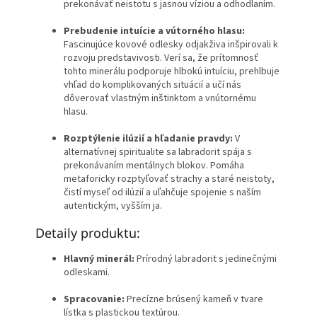
prekonávať neistotu s jasnou víziou a odhodlaním.
Prebudenie intuície a vútorného hlasu:
Fascinujúce kovové odlesky odjakživa inšpirovali k
rozvoju predstavivosti. Verí sa, že prítomnosť
tohto minerálu podporuje hlbokú intuíciu, prehlbuje
vhľad do komplikovaných situácií a učí nás
dôverovať vlastným inštinktom a vnútornému
hlasu.
Rozptýlenie ilúzií a hľadanie pravdy:
V
alternatívnej spiritualite sa labradorit spája s
prekonávaním mentálnych blokov. Pomáha
metaforicky rozptyľovať strachy a staré neistoty,
čistí myseľ od ilúzií a uľahčuje spojenie s naším
autentickým, vyšším ja.
Detaily produktu:
Hlavný minerál:
Prírodný labradorit s jedinečnými
odleskami.
Spracovanie:
Precízne brúsený kameň v tvare
lístka s plastickou textúrou.