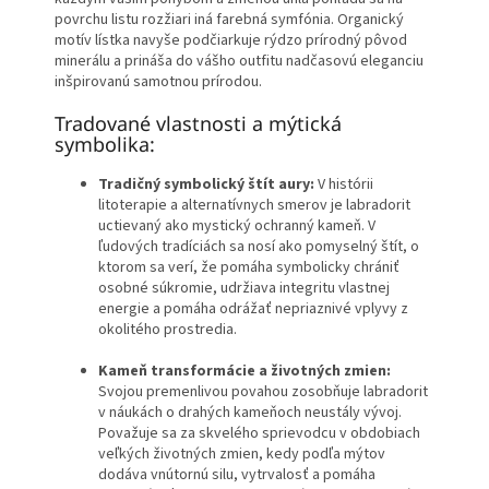
povrchu listu rozžiari iná farebná symfónia. Organický
motív lístka navyše podčiarkuje rýdzo prírodný pôvod
minerálu a prináša do vášho outfitu nadčasovú eleganciu
inšpirovanú samotnou prírodou.
Tradované vlastnosti a mýtická
symbolika:
Tradičný symbolický štít aury:
V histórii
litoterapie a alternatívnych smerov je labradorit
uctievaný ako mystický ochranný kameň. V
ľudových tradíciách sa nosí ako pomyselný štít, o
ktorom sa verí, že pomáha symbolicky chrániť
osobné súkromie, udržiava integritu vlastnej
energie a pomáha odrážať nepriaznivé vplyvy z
okolitého prostredia.
Kameň transformácie a životných zmien:
Svojou premenlivou povahou zosobňuje labradorit
v náukách o drahých kameňoch neustály vývoj.
Považuje sa za skvelého sprievodcu v obdobiach
veľkých životných zmien, kedy podľa mýtov
dodáva vnútornú silu, vytrvalosť a pomáha