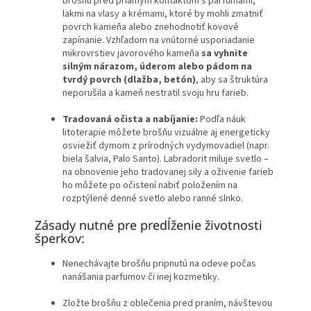
brošňu pred priamym kontaktom s parfumami,
lakmi na vlasy a krémami, ktoré by mohli zmatniť
povrch kameňa alebo znehodnotiť kovové
zapínanie. Vzhľadom na vnútorné usporiadanie
mikrovrstiev javorového kameňa
sa vyhnite
silným nárazom, úderom alebo pádom na
tvrdý povrch (dlažba, betón)
, aby sa štruktúra
neporušila a kameň nestratil svoju hru farieb.
Tradovaná očista a nabíjanie:
Podľa náuk
litoterapie môžete brošňu vizuálne aj energeticky
osviežiť dymom z prírodných vydymovadiel (napr.
biela šalvia, Palo Santo). Labradorit miluje svetlo –
na obnovenie jeho tradovanej sily a oživenie farieb
ho môžete po očistení nabiť položením na
rozptýlené denné svetlo alebo ranné slnko.
Zásady nutné pre predĺženie životnosti
šperkov:
Nenechávajte brošňu pripnutú na odeve počas
nanášania parfumov či inej kozmetiky.
Zložte brošňu z oblečenia pred praním, návštevou