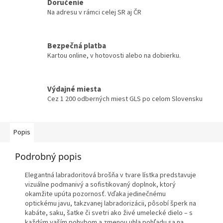
Doručenie
Na adresu v rámci celej SR aj ČR
Bezpečná platba
Kartou online, v hotovosti alebo na dobierku.
Výdajné miesta
Cez 1 200 odberných miest GLS po celom Slovensku
Popis
Podrobný popis
Elegantná labradoritová brošňa v tvare lístka predstavuje
vizuálne podmanivý a sofistikovaný doplnok, ktorý
okamžite upúta pozornosť. Vďaka jedinečnému
optickému javu, takzvanej labradorizácii, pôsobí šperk na
kabáte, saku, šatke či svetri ako živé umelecké dielo – s
každým vaším pohybom a zmenou uhla pohľadu sa na