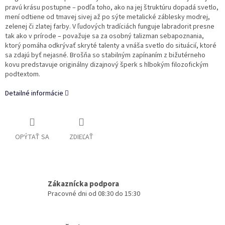
pravú krásu postupne – podľa toho, ako na jej štruktúru dopadá svetlo,
mení odtiene od tmavej sivej až po sýte metalické záblesky modrej,
zelenej či zlatej farby. V ľudových tradíciách funguje labradorit presne
tak ako v prírode – považuje sa za osobný talizman sebapoznania,
ktorý pomáha odkrývať skryté talenty a vnáša svetlo do situácií, ktoré
sa zdajú byť nejasné. Brošňa so stabilným zapínaním z bižutérneho
kovu predstavuje originálny dizajnový šperk s hlbokým filozofickým
podtextom.
Detailné informácie
OPÝTAŤ SA
ZDIEĽAŤ
Zákaznícka podpora
Pracovné dni od 08:30 do 15:30