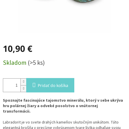
10,90 €
Jednotková
Skladom
(>5 ks)
cena:
Pridať do košíka
Spoznajte fascinujúce tajomstvo minerálu, ktorý v sebe ukrýva
hru polárnej žiary a odveké posolstvo o vnútornej
transformácii.
Labradorit je vo svete drahých kameňov skutočným unikátom. Táto
elegantná brošňa v precízne vybrúsenom tvare lístka odhaľuje svoju