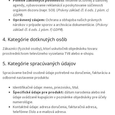
Plnenie zákonných povinností:
Vedenie účtovnej a daňovej
agendy, vybavovanie reklamácií a poskytovanie súčinnosti
orgánom dozoru (napr. SOI). (
Právny základ: čl. 6 ods. 1 písm. c)
GDPR
).
Oprávnený záujem:
Ochrana a obhajoba našich právnych
nárokov v prípade sporov a archivácia dokumentácie. (
Právny
základ: čl. 6 ods. 1 písm. f) GDPR
).
4. Kategórie dotknutých osôb
Zákazníci (fyzické osoby), ktorí uskutočnili objednávku tovaru
prostredníctvom televízneho vysielania TV8 alebo e-shopu.
5. Kategórie spracúvaných údajov
Spracúvame bežné osobné údaje potrebné na doručenie, fakturáciu a
odborné nastavenie produktu:
Identifikačné údaje: meno, priezvisko, titul.
Špecifické údaje pre produkt:
dátum narodenia alebo iné
údaje uvádzané kupujúcim v poznámke objednávky pre účely
numerológie.
Kontaktné údaje: adresa doručenia, fakturačná adresa,
telefónne číslo a e-mailová adresa.