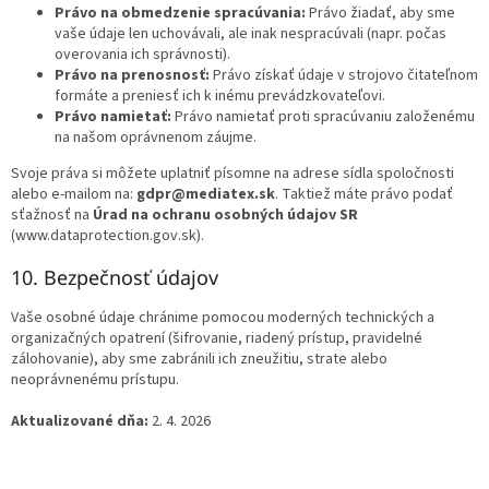
Právo na obmedzenie spracúvania:
Právo žiadať, aby sme
vaše údaje len uchovávali, ale inak nespracúvali (napr. počas
overovania ich správnosti).
Právo na prenosnosť:
Právo získať údaje v strojovo čitateľnom
formáte a preniesť ich k inému prevádzkovateľovi.
Právo namietať:
Právo namietať proti spracúvaniu založenému
na našom oprávnenom záujme.
Svoje práva si môžete uplatniť písomne na adrese sídla spoločnosti
alebo e-mailom na:
gdpr@mediatex.sk
. Taktiež máte právo podať
sťažnosť na
Úrad na ochranu osobných údajov SR
(www.dataprotection.gov.sk).
10. Bezpečnosť údajov
Vaše osobné údaje chránime pomocou moderných technických a
organizačných opatrení (šifrovanie, riadený prístup, pravidelné
zálohovanie), aby sme zabránili ich zneužitiu, strate alebo
neoprávnenému prístupu.
Aktualizované dňa:
2. 4. 2026