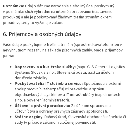
Poznámka:
Údaj o dátume narodenia alebo iný údaj poskytnutý
v poznámke slúži výhradne na interné spracovanie (nastavenie
produktu) a nie je poskytovaný žiadnym tretím stranám okrem
prípadov, kedy to vyžaduje zákon.
6. Príjemcovia osobných údajov
Vaše údaje poskytujeme tretím stranám (sprostredkovateľom) len v
nevyhnutnom rozsahu na základe písomných zmlúv. Medzi príjemcov
patria:
Dopravcovia a kuriérske služby:
(napr. GLS General Logistics
Systems Slovakia s.r.o., Slovenská pošta, a.s.) za účelom
doručenia zásielky.
Poskytovatelia IT služieb a servisu:
Spoločnosti a externí
spolupracovníci zabezpečujúci prevádzku a správu
objednávkových systémov a IT infraštruktúry (napr. Irontech
s.r.o. a poverení administrátori).
Účtovní a právni poradcovia:
Za účelom spracovania
účtovníctva a ochrany právnych záujmov spoločnosti.
Štátne orgány:
Daňový úrad, Slovenská obchodná inšpekcia či
súdy (v prípade zákonom uloženej povinnosti).