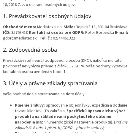
18/2018 Z. z. o ochrane osobných údajov.
1. Prevádzkovateľ osobných údajov
Obchodné meno:
Mediatex s.r.o.
Sídlo:
Bojnická 18, 831 04 Bratislava
IČO:
35763418
Kontaktná osoba pre GDPR:
Peter Borovička
E-mail:
gdpr@mediatex.sk |
Tel. č.:
02/44461322
2. Zodpovedná osoba
Prevádzkovateľ neurčil zodpovednú osobu (DPO), nakoľko mu táto
povinnosť nevyplýva priamo z článku 37 GDPR. Vaše podnety vybavuje
kontaktná osoba uvedená v bode 1.
3. Účely a právne základy spracúvania
Vaše osobné údaje spracúvame na tieto účely:
Plnenie zmluvy:
Spracovanie objednávky, expedícia a dodanie
tovaru klientovi. To zahŕňa aj
špecifickú úpravu alebo výber
produktu na základe vami poskytnutého dátumu
narodenia
(napr. numerologické nastavenie produktu). (
Právny
základ: čl. 6 ods. 1 písm. b) GDPR – plnenie zmluvy
).