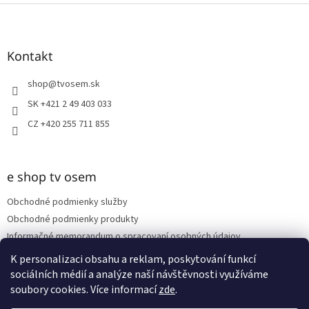
Z
á
p
ä
Kontakt
t
i
shop
@
tvosem.sk
e
SK +421 2 49 403 033
CZ +420 255 711 855
e shop tv osem
Obchodné podmienky služby
Obchodné podmienky produkty
Informačné memorandum o spracovaní osobných údajov
Reklamačný poriadok
K personalizaci obsahu a reklam, poskytování funkcí
sociálních médií a analýze naší návštěvnosti využíváme
soubory cookies. Více informací
zde
.