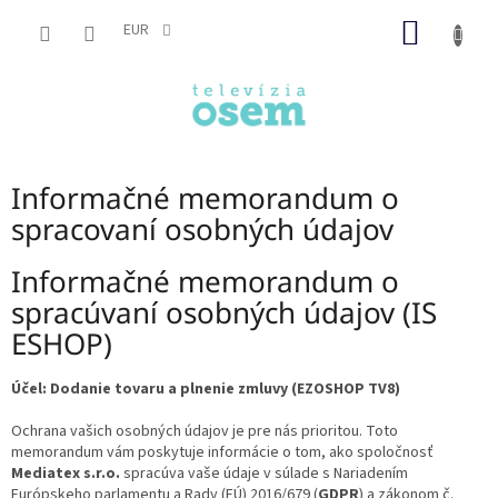
Prejsť
NÁKU
na
EUR
obsah
KOŠÍK
Informačné memorandum o
spracovaní osobných údajov
Informačné memorandum o
spracúvaní osobných údajov (IS
ESHOP)
Účel: Dodanie tovaru a plnenie zmluvy (EZOSHOP TV8)
Ochrana vašich osobných údajov je pre nás prioritou. Toto
memorandum vám poskytuje informácie o tom, ako spoločnosť
Mediatex s.r.o.
spracúva vaše údaje v súlade s Nariadením
Európskeho parlamentu a Rady (EÚ) 2016/679 (
GDPR
) a zákonom č.