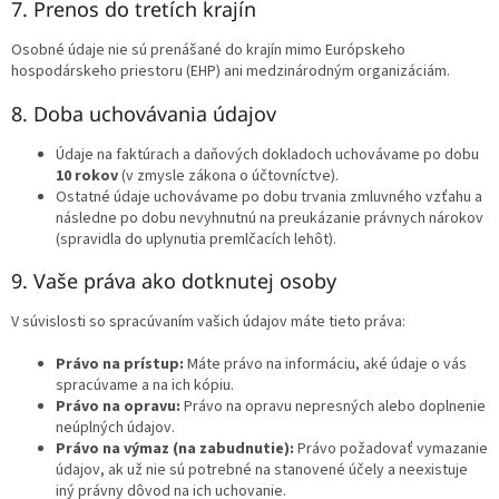
7. Prenos do tretích krajín
Osobné údaje nie sú prenášané do krajín mimo Európskeho
hospodárskeho priestoru (EHP) ani medzinárodným organizáciám.
8. Doba uchovávania údajov
Údaje na faktúrach a daňových dokladoch uchovávame po dobu
10 rokov
(v zmysle zákona o účtovníctve).
Ostatné údaje uchovávame po dobu trvania zmluvného vzťahu a
následne po dobu nevyhnutnú na preukázanie právnych nárokov
(spravidla do uplynutia premlčacích lehôt).
9. Vaše práva ako dotknutej osoby
V súvislosti so spracúvaním vašich údajov máte tieto práva:
Právo na prístup:
Máte právo na informáciu, aké údaje o vás
spracúvame a na ich kópiu.
Právo na opravu:
Právo na opravu nepresných alebo doplnenie
neúplných údajov.
Právo na výmaz (na zabudnutie):
Právo požadovať vymazanie
údajov, ak už nie sú potrebné na stanovené účely a neexistuje
iný právny dôvod na ich uchovanie.