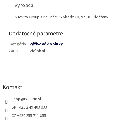
Výrobca
Altevita Group s.r.o., nám. Slobody 10, 921 01 Piešťany
Dodatočné parametre
Kategória
:
Výživové doplnky
Záruka
:
Viď obal
Z
á
p
ä
Kontakt
t
i
shop
@
tvosem.sk
e
SK +421 2 49 403 033
CZ +420 255 711 855