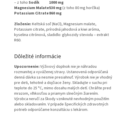
– z toho
Sodík
1000 mg
Magnesium Malate
530 mg
(z toho 80 mg horčíka)
Potassium Citrate
860 mg
Zloženie:
Keltská soľ (NaCl), Magnesium malate,
Potassium citrate, prírodná jahodová a kiwi aróma,
kyselina citrónová, sladidlo: glykozidy steviolu – extrakt
R60.
Dôležité informácie
Upozornenie:
Výživový doplnok nie je náhradou
rozmanitej a vyváženej stravy. Ustanovená odporúčaná
denná dávka sa nesmie presiahnuť. Výrobok nie je vhodný
pre deti, tehotné a dojčiace ženy. Skladujte v suchu pri
teplote do 25 °C, mimo dosahu malých detí. Chráňte pred
mrazom, vlhkosťou a priamym slnečným žiarením.
Výrobca neručí za škody vzniknuté nevhodným použitím
alebo skladovaním. V prípade špecifických zdravotných
potrieb odporúčame konzultáciu s lekárom.