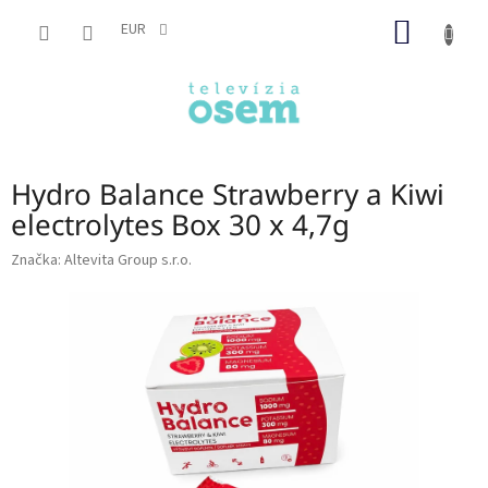
Prejsť
NÁKU
na
EUR
obsah
KOŠÍK
Hydro Balance Strawberry a Kiwi
electrolytes Box 30 x 4,7g
Značka:
Altevita Group s.r.o.