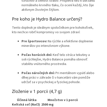
vzruchov a činnosť svalov. Prispieva tiež k udržaniu
normálneho krvného tlaku, čo ocení každý, kto žije
aktívnym životným štýlom.
Pre koho je Hydro Balance určený?
Tento doplnok je ideálnym spoločníkom pre kohokoľvek,
kto nechce robiť kompromisy vo svojom zdraví:
Pre športovcov:
Na rýchle a efektívne doplnenie
minerálov po intenzívnom výkone.
Počas horúcich dní:
Keď telo stráca tekutiny a
soli rýchlejšie, Hydro Balance pomáha obnoviť
stabilitu vnútorného prostredia.
Počas náročných dní:
Pri mentálnom vypätí alebo
dlhej práci v záhrade či v kancelárii vám pomôže
udržať sa v psychickej a fyzickej pohode.
Zloženie v 1 porcii (4,7 g)
Účinná látka
Množstvo v 1 porcii
Keltská soľ (NaCl)
2500 mg