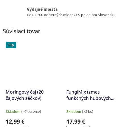
Výdajné miesta
Cez 1 200 odberných miest GLS po celom Slovensku
Súvisiaci tovar
Tip
Moringový čaj (20
FungiMix (zmes
čajových sáčkov)
funkčných hubových
tinktúr)
Skladom
(>5 balenie)
Skladom
(>5 ks)
12,99 €
17,99 €