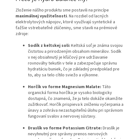
Zloženie nášho produktu sme postavili na princípe
maximálnej využiteľnosti
. Na rozdiel od lacných
elektrolytových nápojov, ktoré využívajú syntetické a
ťažšie vstrebateľné zlúčeniny, sme stavili na prémiové
zdroje:
Sodík z keltskej soli:
Keltská soľ je známa svojou
čistotou a prirodzeným obsahom minerálov. Sodík
v nej obsiahnutý je kľúčový pre udržiavanie
rovnováhy tekutín v tele a zabezpečuje správnu
hydratáciu buniek, čo je základný predpoklad pre
to, aby sa telo cítilo sviežo a výkonne.
Horčík vo forme Magnesium Malate:
Táto
organická forma horčíka je vysoko biologicky
dostupná, čo znamená, že ju telo dokáže okamžite
zužitkovať. Horčík prispieva k zníženiu vyčerpania a
únavy a zohráva nezastupiteľnú úlohu pri správnom
fungovaní svalov a nervovej sústavy.
Draslík vo forme Potassium Citrate:
Draslík je
nevyhnutný pre správny prenos nervových