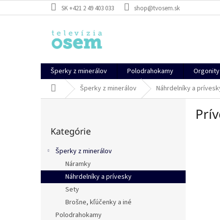
Prejsť
SK +421 2 49 403 033
shop@tvosem.sk
na
obsah
Šperky z minerálov
Polodrahokamy
Orgonity
Domov
Šperky z minerálov
Náhrdelníky a prívesk
B
Prí
o
Preskočiť
č
Kategórie
kategórie
n
ý
Šperky z minerálov
p
Náramky
a
Náhrdelníky a prívesky
n
e
Sety
l
Brošne, kľúčenky a iné
Polodrahokamy