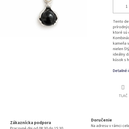
Tento det
prírodný
ktoré sú 
Kombinác
kameňa vy
nielen št
ideálny d
kúsok s 
Detailné 
TLAČ
Doručenie
Zákaznícka podpora
Na adresu v rámci cele
Pracovné dni od 08:30 do 15:30