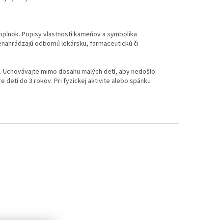
oplnok. Popisy vlastností kameňov a symbolika
nenahrádzajú odbornú lekársku, farmaceutickú či
u. Uchovávajte mimo dosahu malých detí, aby nedošlo
 deti do 3 rokov. Pri fyzickej aktivite alebo spánku