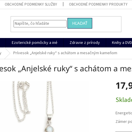
OBCHODNÉ PODMIENKY SLUŽBY
OBCHODNÉ PODMIENKY PRODUKTY
HĽADAŤ
Ezoterické pomôcky a iné
Zdravie z prírody
Knihy a DVD
y
Prívesok „Anjelské ruky“ s achátom a mesačným kameňom
vesok „Anjelské ruky“ s achátom a
17,
Jednotk
Skla
cena:
Energeti
Zámer po