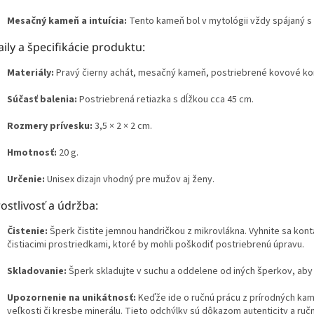
Mesačný kameň a intuícia:
Tento kameň bol v mytológii vždy spájaný s
ily a špecifikácie produktu:
Materiály:
Pravý čierny achát, mesačný kameň, postriebrené kovové k
Súčasť balenia:
Postriebrená retiazka s dĺžkou cca 45 cm.
Rozmery prívesku:
3,5 × 2 × 2 cm.
Hmotnosť:
20 g.
Určenie:
Unisex dizajn vhodný pre mužov aj ženy.
ostlivosť a údržba:
Čistenie:
Šperk čistite jemnou handričkou z mikrovlákna. Vyhnite sa kon
čistiacimi prostriedkami, ktoré by mohli poškodiť postriebrenú úpravu.
Skladovanie:
Šperk skladujte v suchu a oddelene od iných šperkov, aby 
Upozornenie na unikátnosť:
Keďže ide o ručnú prácu z prírodných kame
veľkosti či kresbe minerálu. Tieto odchýlky sú dôkazom autenticity a ruč