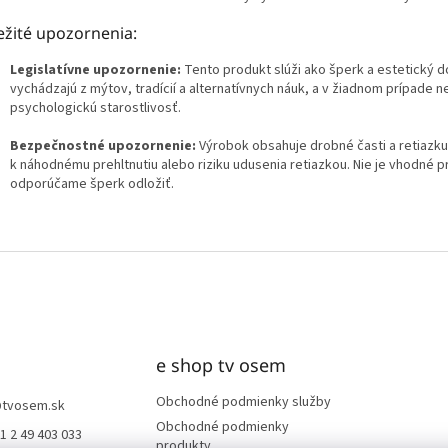
ežité upozornenia:
Legislatívne upozornenie:
Tento produkt slúži ako šperk a estetický d
vychádzajú z mýtov, tradícií a alternatívnych náuk, a v žiadnom prípade 
psychologickú starostlivosť.
Bezpečnostné upozornenie:
Výrobok obsahuje drobné časti a retiazk
k náhodnému prehltnutiu alebo riziku udusenia retiazkou. Nie je vhodné pre
odporúčame šperk odložiť.
e shop tv osem
Obchodné podmienky služby
@
tvosem.sk
Obchodné podmienky
1 2 49 403 033
produkty