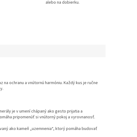
alebo na dobierku.
az na ochranu a vnútornú harmóniu. Každý kus je ručne
y.
erály je v umení chápaný ako gesto prijatia a
pomáha pripomenúť si vnútorný pokoj a vyrovnanosť.
tievaný ako kameň „uzemnenia“, ktorý pomáha budovať