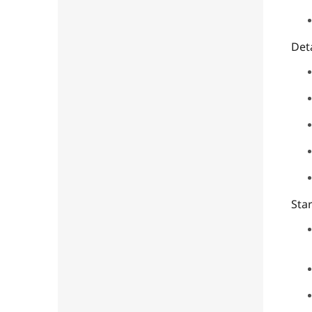
Deta
Star