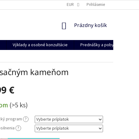
INFORMAČNÉ MEMORANDUM O SPRACOVANÍ OSOBNÝCH ÚDAJOV
EUR
Prihlásenie
REK
NÁKUPNÝ
Prázdny košík
KOŠÍK
Výklady a osobné konzultácie
Prednášky a pobyty
Kont
 mesačným kameňom
99 €
ová
dom
(>5 ks)
cký program
?
silnenia
?