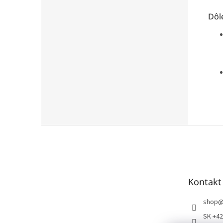
Dôl
Z
á
p
ä
t
Kontakt
i
e
shop
SK +42