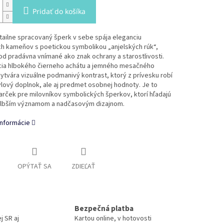
Pridať do košíka
ailne spracovaný šperk v sebe spája eleganciu
ch kameňov s poetickou symbolikou „anjelských rúk“,
od pradávna vnímané ako znak ochrany a starostlivosti.
ia hlbokého čierneho achátu a jemného mesačného
tvára vizuálne podmanivý kontrast, ktorý z prívesku robí
ýlový doplnok, ale aj predmet osobnej hodnoty. Je to
arček pre milovníkov symbolických šperkov, ktorí hľadajú
hlbším významom a nadčasovým dizajnom.
informácie
OPÝTAŤ SA
ZDIEĽAŤ
Bezpečná platba
j SR aj
Kartou online, v hotovosti