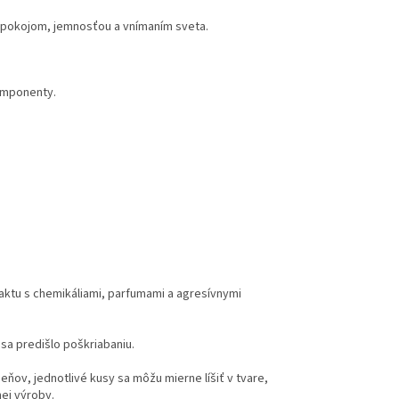
 pokojom, jemnosťou a vnímaním sveta.
omponenty.
taktu s chemikáliami, parfumami a agresívnymi
sa predišlo poškriabaniu.
ňov, jednotlivé kusy sa môžu mierne líšiť v tvare,
nej výroby.