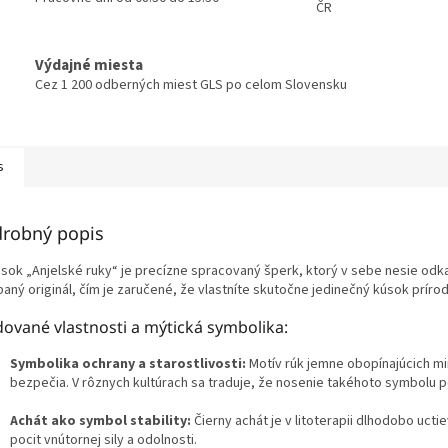
ČR
Výdajné miesta
Cez 1 200 odberných miest GLS po celom Slovensku
s
robný popis
esok „Anjelské ruky“ je precízne spracovaný šperk, ktorý v sebe nesie odk
aný originál, čím je zaručené, že vlastníte skutočne jedinečný kúsok prírod
dované vlastnosti a mýtická symbolika:
Symbolika ochrany a starostlivosti:
Motív rúk jemne obopínajúcich min
bezpečia. V rôznych kultúrach sa traduje, že nosenie takéhoto symbolu 
Achát ako symbol stability:
Čierny achát je v litoterapii dlhodobo uc
pocit vnútornej sily a odolnosti.