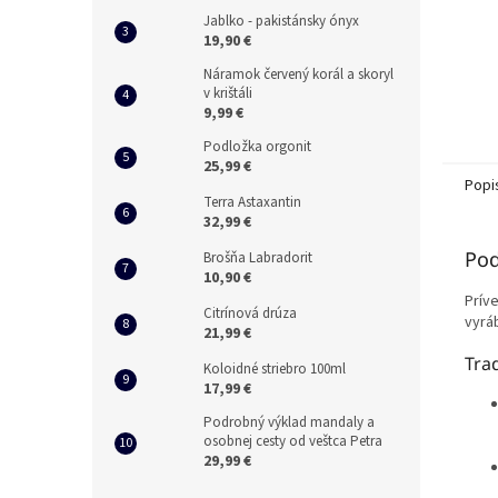
Jablko - pakistánsky ónyx
19,90 €
Náramok červený korál a skoryl
v krištáli
9,99 €
Podložka orgonit
25,99 €
Popi
Terra Astaxantin
32,99 €
Pod
Brošňa Labradorit
10,90 €
Prív
Citrínová drúza
vyráb
21,99 €
Tra
Koloidné striebro 100ml
17,99 €
Podrobný výklad mandaly a
osobnej cesty od veštca Petra
29,99 €