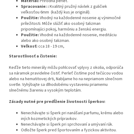
Materiál:
Prírodná perleť.
Spracovanie:
:
Kvalitný pružný návlek z guličiek
veľkosťou 6mm (každý kus je originál).
Použitie:
Vhodný na každodenné nosenie aj výnimočné
príležitosti. Môže slúžiť ako osobný talizman
pripomínajúci pokoj, harmóniu a ženskú energiu.
Použitie:
Vhodné na každodenné nosenie, meditáciu
alebo ako osobný talizman.
Veľkosť:
cca 18 - 19 cm,
Starostlivosť a čistenie:
Keďže tieto minerály môžu pohlcovať vplyvy z okolia, odporúča
sa náramok pravidelne čistiť. Perleť čistíme pod tečúcou vodou
alebo na hematitovej drti, Nabíjame ho na nepriamom slnečnom
svetle. Vyhýbajte sa dlhodobému vystaveniu priamemu
slnečnému žiareniu a vysokým teplotám.
Zásady nutné pre predĺženie životnosti šperkov:
Nenechávajte si šperk pri nanášaní parfumu, krému alebo
iných kozmetických prípravkov.
Nenechávajte si šperk pri sprchovaní a umývaní rúk.
Odložte šperk pred športovaním a fyzickou aktivitou.