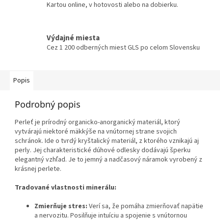
Kartou online, v hotovosti alebo na dobierku.
Výdajné miesta
Cez 1 200 odberných miest GLS po celom Slovensku
Popis
Podrobný popis
Perleť je prírodný organicko-anorganický materiál, ktorý
vytvárajú niektoré mäkkýše na vnútornej strane svojich
schránok. Ide o tvrdý kryštalický materiál, z ktorého vznikajú aj
perly. Jej charakteristické dúhové odlesky dodávajú šperku
elegantný vzhľad. Je to jemný a nadčasový náramok vyrobený z
krásnej perlete.
Tradované vlastnosti minerálu:
Zmierňuje stres:
Verí sa, že pomáha zmierňovať napätie
a nervozitu. Posilňuje intuíciu a spojenie s vnútornou