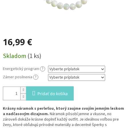
16,99 €
Jednotková
Skladom
(1 ks)
cena:
Energetický program
?
Zámer posilnenia
?
Pridať do košíka
Krásny náramok s perleťou, ktorý zaujme svojím jemným leskom
a nadčasovým dizajnom.
Náramok pôsobí jemne a vkusne, no
zároveň dokáže krásne doplniť každý outfit. Je ideálnou voľbou pre
ženy, ktoré obľubujú prírodné materiály a decentné šperky s