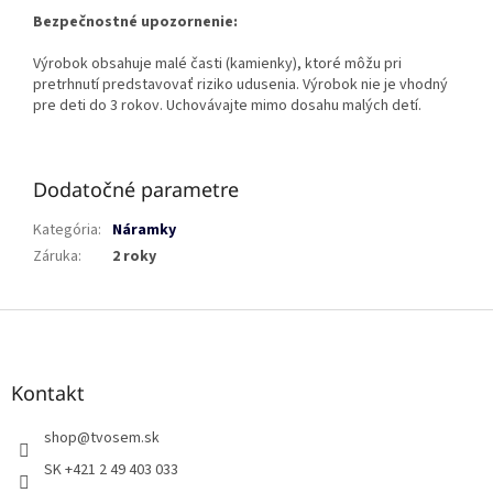
Bezpečnostné upozornenie:
Výrobok obsahuje malé časti (kamienky), ktoré môžu pri
pretrhnutí predstavovať riziko udusenia. Výrobok nie je vhodný
pre deti do 3 rokov. Uchovávajte mimo dosahu malých detí.
Dodatočné parametre
Kategória
:
Náramky
Záruka
:
2 roky
Z
á
p
ä
Kontakt
t
i
shop
@
tvosem.sk
e
SK +421 2 49 403 033