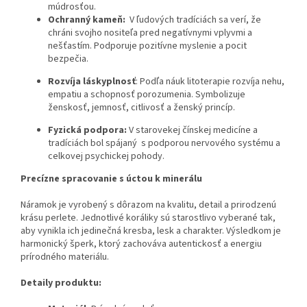
múdrosťou.
Ochranný kameň:
V ľudových tradíciách sa verí, že
chráni svojho nositeľa pred negatívnymi vplyvmi a
nešťastím. Podporuje pozitívne myslenie a pocit
bezpečia.
Rozvíja láskyplnosť
: Podľa náuk litoterapie rozvíja nehu,
empatiu a schopnosť porozumenia. Symbolizuje
ženskosť, jemnosť, citlivosť a ženský princíp.
Fyzická podpora:
V starovekej čínskej medicíne a
tradíciách bol spájaný s podporou nervového systému a
celkovej psychickej pohody.
Precízne spracovanie s úctou k minerálu
Náramok je vyrobený s dôrazom na kvalitu, detail a prirodzenú
krásu perlete. Jednotlivé koráliky sú starostlivo vyberané tak,
aby vynikla ich jedinečná kresba, lesk a charakter. Výsledkom je
harmonický šperk, ktorý zachováva autentickosť a energiu
prírodného materiálu.
Detaily produktu: