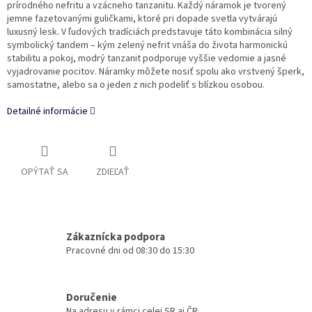
prírodného nefritu a vzácneho tanzanitu. Každý náramok je tvorený
jemne fazetovanými guličkami, ktoré pri dopade svetla vytvárajú
luxusný lesk. V ľudových tradíciách predstavuje táto kombinácia silný
symbolický tandem – kým zelený nefrit vnáša do života harmonickú
stabilitu a pokoj, modrý tanzanit podporuje vyššie vedomie a jasné
vyjadrovanie pocitov. Náramky môžete nosiť spolu ako vrstvený šperk,
samostatne, alebo sa o jeden z nich podeliť s blízkou osobou.
Detailné informácie
OPÝTAŤ SA
ZDIEĽAŤ
Zákaznícka podpora
Pracovné dni od 08:30 do 15:30
Doručenie
Na adresu v rámci celej SR aj ČR