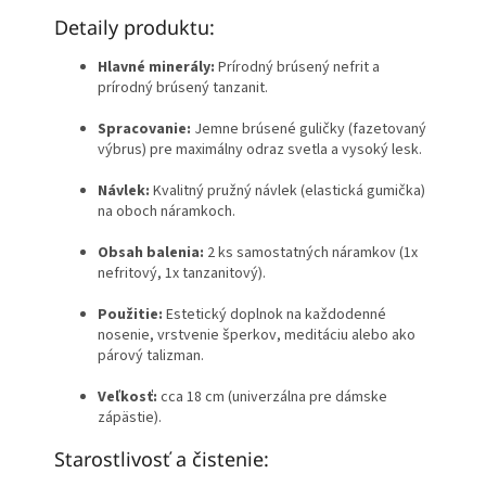
Detaily produktu:
Hlavné minerály:
Prírodný brúsený nefrit a
prírodný brúsený tanzanit.
Spracovanie:
Jemne brúsené guličky (fazetovaný
výbrus) pre maximálny odraz svetla a vysoký lesk.
Návlek:
Kvalitný pružný návlek (elastická gumička)
na oboch náramkoch.
Obsah balenia:
2 ks samostatných náramkov (1x
nefritový, 1x tanzanitový).
Použitie:
Estetický doplnok na každodenné
nosenie, vrstvenie šperkov, meditáciu alebo ako
párový talizman.
Veľkosť:
cca 18 cm (univerzálna pre dámske
zápästie).
Starostlivosť a čistenie: