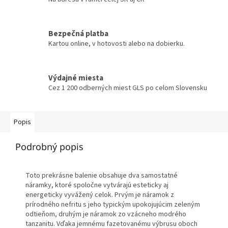
Bezpečná platba
Kartou online, v hotovosti alebo na dobierku.
Výdajné miesta
Cez 1 200 odberných miest GLS po celom Slovensku
Popis
Podrobný popis
Toto prekrásne balenie obsahuje dva samostatné
náramky, ktoré spoločne vytvárajú esteticky aj
energeticky vyvážený celok. Prvým je náramok z
prírodného nefritu s jeho typickým upokojujúcim zeleným
odtieňom, druhým je náramok zo vzácneho modrého
tanzanitu. Vďaka jemnému fazetovanému výbrusu oboch