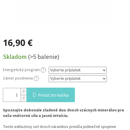
16,90 €
Jednotková
Skladom
(>5 balenie)
cena:
Energetický program
?
Zámer posilnenia
?
Pridať do košíka
Spoznajte dokonale zladené duo dvoch vzácnych minerálov pre
vašu vnútornú silu a jasnú intuíciu.
Tento exkluzívny set dvoch náramkov prináša jedinečné spojenie