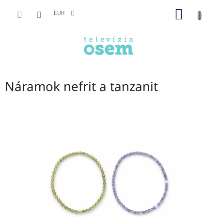
Prejsť
NÁKU
na
EUR
obsah
KOŠÍK
Náramok nefrit a tanzanit