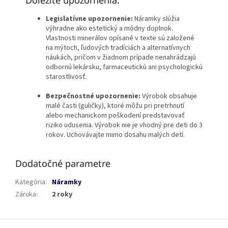
Dôležité upozornenia:
Legislatívne upozornenie:
Náramky slúžia
výhradne ako estetický a módny doplnok.
Vlastnosti minerálov opísané v texte sú založené
na mýtoch, ľudových tradíciách a alternatívnych
náukách, pričom v žiadnom prípade nenahrádzajú
odbornú lekársku, farmaceutickú ani psychologickú
starostlivosť.
Bezpečnostné upozornenie:
Výrobok obsahuje
malé časti (guličky), ktoré môžu pri pretrhnutí
alebo mechanickom poškodení predstavovať
riziko udusenia. Výrobok nie je vhodný pre deti do 3
rokov. Uchovávajte mimo dosahu malých detí.
Dodatočné parametre
Kategória
:
Náramky
Záruka
:
2 roky
Z