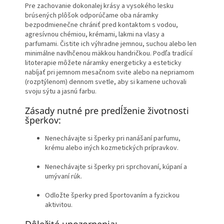
Pre zachovanie dokonalej krásy a vysokého lesku
brúsených plôšok odporúčame oba náramky
bezpodmienečne chrániť pred kontaktom s vodou,
agresívnou chémiou, krémami, lakmi na vlasy a
parfumami. Čistite ich výhradne jemnou, suchou alebo len
minimálne navlhčenou mäkkou handričkou. Podľa tradícií
litoterapie môžete náramky energeticky a esteticky
nabíjať pri jemnom mesačnom svite alebo na nepriamom
(rozptýlenom) dennom svetle, aby si kamene uchovali
svoju sýtu a jasnú farbu.
Zásady nutné pre predĺženie životnosti
šperkov:
Nenechávajte si šperky pri nanášaní parfumu,
krému alebo iných kozmetických prípravkov.
Nenechávajte si šperky pri sprchovaní, kúpaní a
umývaní rúk.
Odložte šperky pred športovaním a fyzickou
aktivitou.