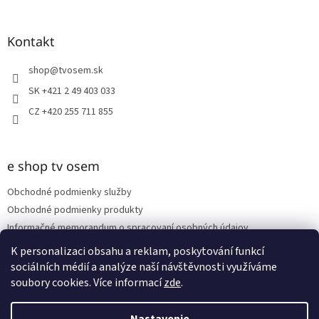
á
p
ä
Kontakt
t
i
shop
@
tvosem.sk
e
SK +421 2 49 403 033
CZ +420 255 711 855
e shop tv osem
Obchodné podmienky služby
Obchodné podmienky produkty
Informačné memorandum o spracovaní osobných údajov
Reklamačný poriadok
K personalizaci obsahu a reklam, poskytování funkcí
sociálních médií a analýze naší návštěvnosti využíváme
soubory cookies. Více informací
zde
.
Vytvoril Shoptet