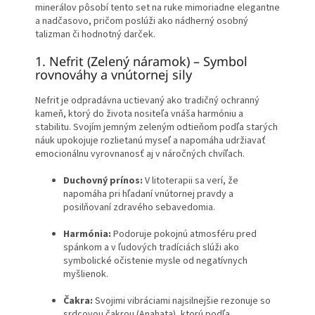
minerálov pôsobí tento set na ruke mimoriadne elegantne
a nadčasovo, pričom poslúži ako nádherný osobný
talizman či hodnotný darček.
1. Nefrit (Zelený náramok) – Symbol
rovnováhy a vnútornej sily
Nefrit je odpradávna uctievaný ako tradičný ochranný
kameň, ktorý do života nositeľa vnáša harmóniu a
stabilitu. Svojím jemným zeleným odtieňom podľa starých
náuk upokojuje rozlietanú myseľ a napomáha udržiavať
emocionálnu vyrovnanosť aj v náročných chvíľach.
Duchovný prínos:
V litoterapii sa verí, že
napomáha pri hľadaní vnútornej pravdy a
posilňovaní zdravého sebavedomia.
Harmónia:
Podoruje pokojnú atmosféru pred
spánkom a v ľudových tradíciách slúži ako
symbolické očistenie mysle od negatívnych
myšlienok.
Čakra:
Svojimi vibráciami najsilnejšie rezonuje so
srdcovou čakrou (Anahata), ktorú podľa