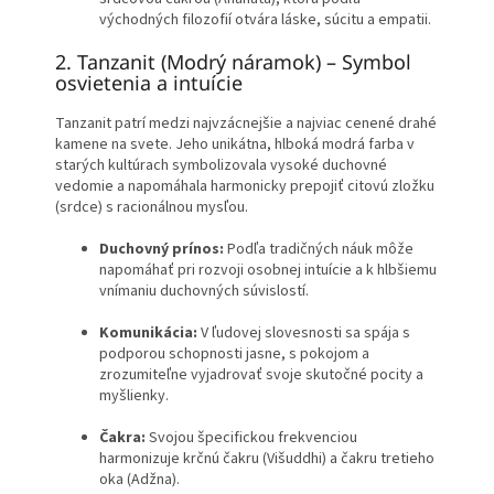
východných filozofií otvára láske, súcitu a empatii.
2. Tanzanit (Modrý náramok) – Symbol
osvietenia a intuície
Tanzanit patrí medzi najvzácnejšie a najviac cenené drahé
kamene na svete. Jeho unikátna, hlboká modrá farba v
starých kultúrach symbolizovala vysoké duchovné
vedomie a napomáhala harmonicky prepojiť citovú zložku
(srdce) s racionálnou mysľou.
Duchovný prínos:
Podľa tradičných náuk môže
napomáhať pri rozvoji osobnej intuície a k hlbšiemu
vnímaniu duchovných súvislostí.
Komunikácia:
V ľudovej slovesnosti sa spája s
podporou schopnosti jasne, s pokojom a
zrozumiteľne vyjadrovať svoje skutočné pocity a
myšlienky.
Čakra:
Svojou špecifickou frekvenciou
harmonizuje krčnú čakru (Višuddhi) a čakru tretieho
oka (Adžna).